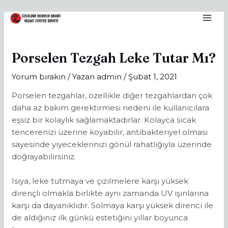
İçeriğe
Post
MA
atla
navigation
ME
Porselen Tezgah Leke Tutar Mı?
Yorum bırakın
/ Yazan
admin
/
Şubat 1, 2021
Porselen tezgahlar, özellikle diğer tezgahlardan çok
daha az bakım gerektirmesi nedeni ile kullanıcılara
eşsiz bir kolaylık sağlamaktadırlar. Kolayca sıcak
tencerenizi üzerine koyabilir, antibakteriyel olması
sayesinde yiyeceklerinizi gönül rahatlığıyla üzerinde
doğrayabilirsiniz.
Isıya, leke tutmaya ve çizilmelere karşı yüksek
dirençli olmakla birlikte aynı zamanda UV ışınlarına
karşı da dayanıklıdır. Solmaya karşı yüksek direnci ile
de aldığınız ilk günkü estetiğini yıllar boyunca